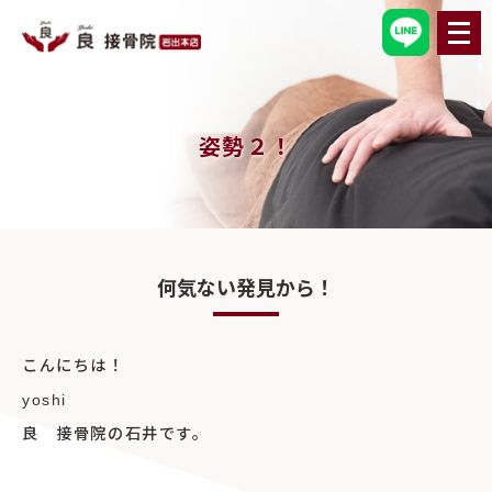
メ
ニ
ュ
ー
を
開
く
姿勢２！
何気ない発見から！
こんにちは！
yoshi
良 接骨院の石井です。