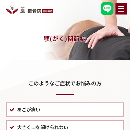
メ
ニ
ュ
ー
を
開
く
顎(がく)関節症
このようなご症状でお悩みの方
あごが痛い
大きく口を開けられない