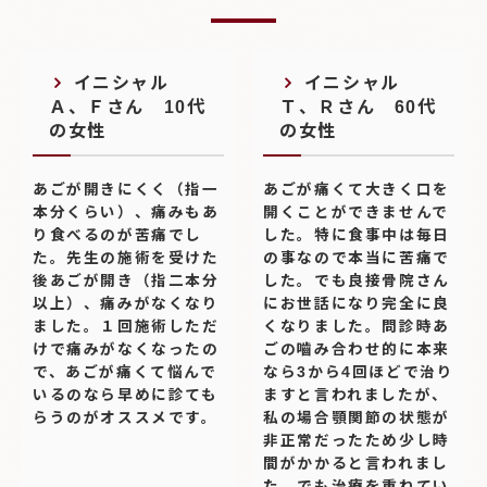
イニシャル
イニシャル
Ａ、Ｆさん 10代
Ｔ、Ｒさん 60代
の女性
の女性
あごが開きにくく（指一
あごが痛くて大きく口を
本分くらい）、痛みもあ
開くことができませんで
り食べるのが苦痛でし
した。特に食事中は毎日
た。先生の施術を受けた
の事なので本当に苦痛で
後あごが開き（指二本分
した。でも良接骨院さん
以上）、痛みがなくなり
にお世話になり完全に良
ました。１回施術しただ
くなりました。問診時あ
けで痛みがなくなったの
ごの嚙み合わせ的に本来
で、あごが痛くて悩んで
なら3から4回ほどで治り
いるのなら早めに診ても
ますと言われましたが、
らうのがオススメです。
私の場合顎関節の状態が
非正常だったため少し時
間がかかると言われまし
た。でも治療を重ねてい