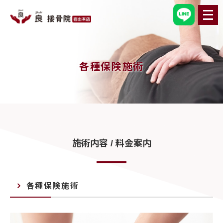
メ
ニ
ュ
ー
を
開
く
各種保険施術
施術内容 / 料金案内
各種保険施術