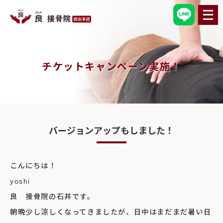
メ
ニ
ュ
ー
を
開
く
チケットキャンペーン実施！
バージョンアップもしました！
こんにちは！
yoshi
良 接骨院の石井です。
朝晩少し涼しくなってきましたが、日中はまだまだ暑い日