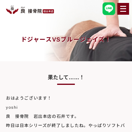
メ
ニ
ュ
ー
を
開
く
ドジャースVSブルージェイズ！
果たして……！
おはようございます！
yoshi
良 接骨院 岩出本店の石井です。
昨日は日本シリーズが終了しましたね。やっぱりソフトバ